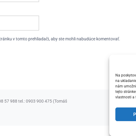
tránku v tomto prehliadači, aby ste mohli nabudúce komentovať.
Na poskytova
na ukladanie
nám umožní s
tejto stránk
vlastnosti a 
08 57 988 tel.: 0903 900 475 (Tomáš
P