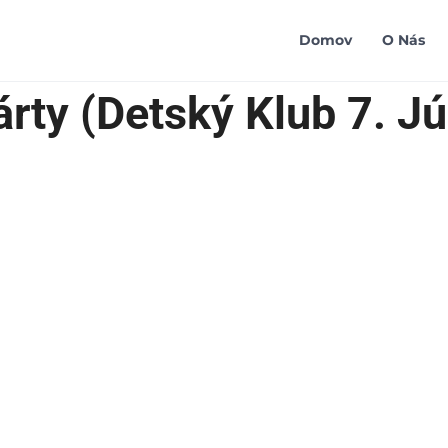
Domov
O Nás
árty (Detský Klub 7. J