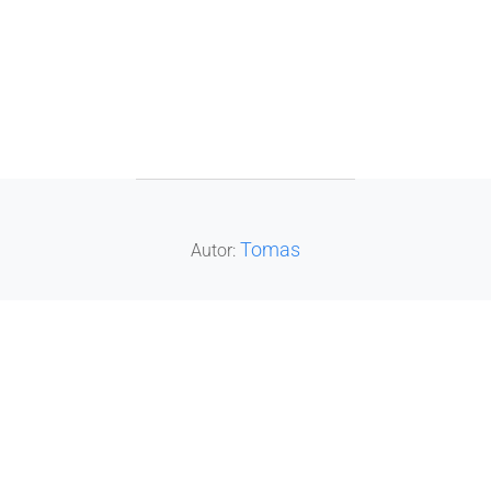
POST AUTHOR
Tomas
Autor: