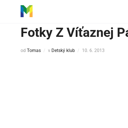
Skip
to
content
Fotky Z Víťaznej P
Pridané
od
Tomas
v
Detský klub
10. 6. 2013
dňa