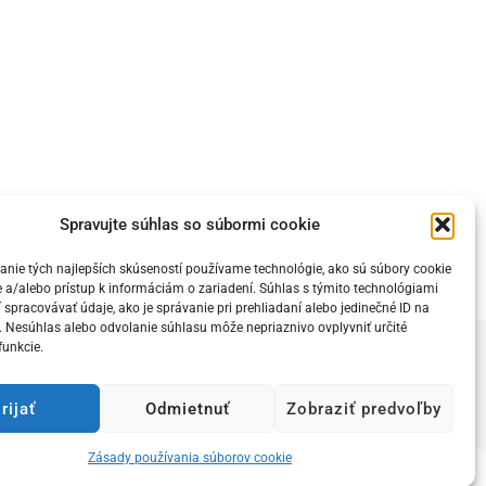
Spravujte súhlas so súbormi cookie
nie tých najlepších skúseností používame technológie, ako sú súbory cookie
 a/alebo prístup k informáciám o zariadení. Súhlas s týmito technológiami
pracovávať údaje, ako je správanie pri prehliadaní alebo jedinečné ID na
e. Nesúhlas alebo odvolanie súhlasu môže nepriaznivo ovplyvniť určité
funkcie.
Zásady používania súborov cookie (EÚ)
Podmienky spracovania
osobných údajov
rijať
Odmietnuť
Zobraziť predvoľby
Webstránku spravuje:
Nadácia LEDka
Zásady používania súborov cookie