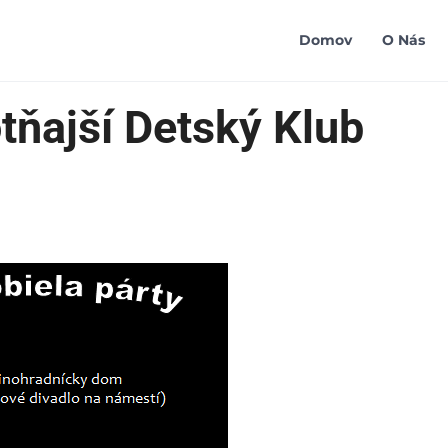
Domov
O Nás
ňajší Detský Klub