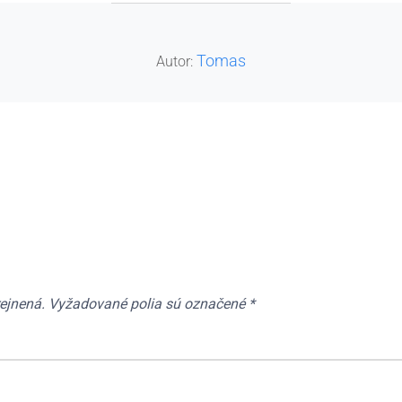
POST AUTHOR
Tomas
Autor:
ejnená.
Vyžadované polia sú označené
*