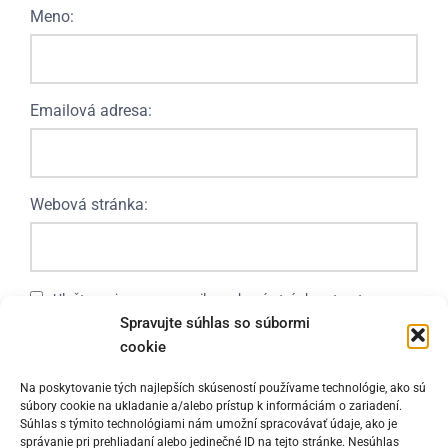
Meno:
Emailová adresa:
Webová stránka:
Uložte moje meno, e-mail a webovú stránku v tomto
Spravujte súhlas so súbormi
prehliadači, aby ste mohli nabudúce komentovať.
cookie
Na poskytovanie tých najlepších skúseností používame technológie, ako sú
súbory cookie na ukladanie a/alebo prístup k informáciám o zariadení.
Súhlas s týmito technológiami nám umožní spracovávať údaje, ako je
správanie pri prehliadaní alebo jedinečné ID na tejto stránke. Nesúhlas