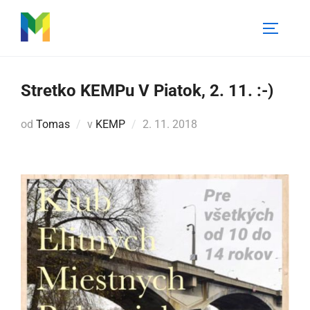
Skip
to
Toggle 
content
Stretko KEMPu V Piatok, 2. 11. :-)
Pridané
od
Tomas
v
KEMP
2. 11. 2018
dňa