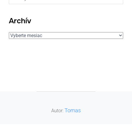
Archív
Archív
POST AUTHOR
Tomas
Autor: