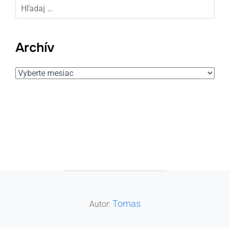
Hľadaj:
Archív
Archív
POST AUTHOR
Tomas
Autor: