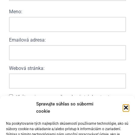
Meno:
Emailová adresa:
Webová stránka:
Uložte moje meno, e-mail a webovú stránku v tomto
Spravujte súhlas so súbormi
prehliadači, aby ste mohli nabudúce komentovať.
cookie
Na poskytovanie tých najlepších skúseností používame technológie, ako sú
súbory cookie na ukladanie a/alebo prístup k informáciám o zariadení.
Súhlas s týmito technológiami nám umožní spracovávať údaje, ako je