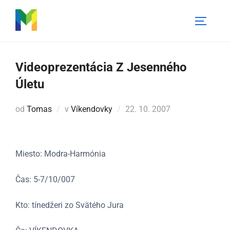
Skip
to
Toggle 
content
Videoprezentácia Z Jesenného
Úletu
Pridané
od
Tomas
v
Víkendovky
22. 10. 2007
dňa
Miesto: Modra-Harmónia
Čas: 5-7/10/007
Kto: tínedžeri zo Svätého Jura